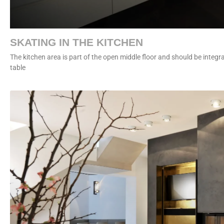
SKATING IN THE KITCHEN
The kitchen area is part of the open middle floor and should be integr
table