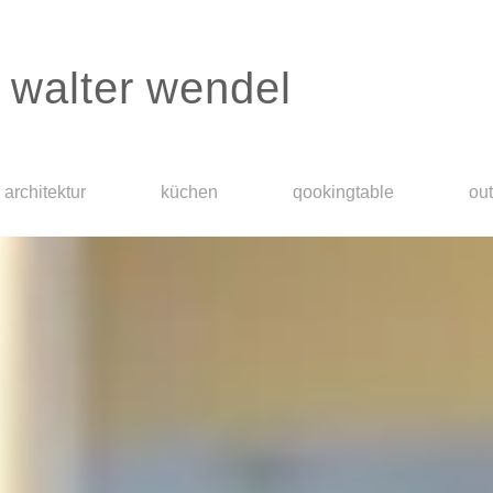
walter wendel
architektur
küchen
qookingtable
ou