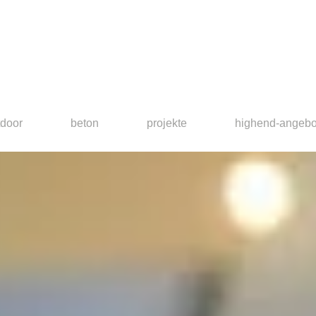
tdoor
beton
projekte
highend-angebo