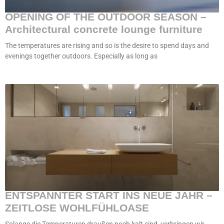
OPENING OF THE OUTDOOR SEASON –
Architectural concrete lounge furniture
The temperatures are rising and so is the desire to spend days and
evenings together outdoors. Especially as long as
ENTSPANNTER START INS NEUE JAHR –
ZEITLOSE WOHLFÜHLOASE