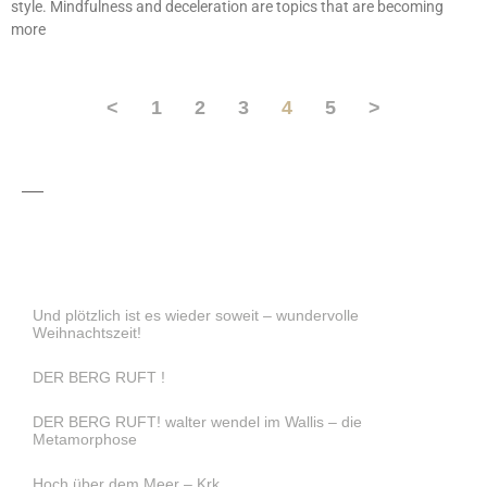
style. Mindfulness and deceleration are topics that are becoming
more
<
1
2
3
4
5
>
Und plötzlich ist es wieder soweit – wundervolle
Weihnachtszeit!
DER BERG RUFT !
DER BERG RUFT! walter wendel im Wallis – die
Metamorphose
Hoch über dem Meer – Krk