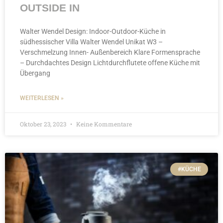
OUTSIDE IN
Walter Wendel Design: Indoor-Outdoor-Küche in
südhessischer Villa Walter Wendel Unikat W3 –
Verschmelzung Innen- Außenbereich Klare Formensprache
– Durchdachtes Design Lichtdurchflutete offene Küche mit
Übergang
WEITERLESEN »
Oktober 23, 2023
Keine Kommentare
#KÜCHE