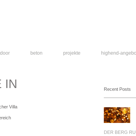
tdoor
beton
projekte
highend-angebo
 IN
Recent Posts
her Villa
ereich
DER BERG RUF