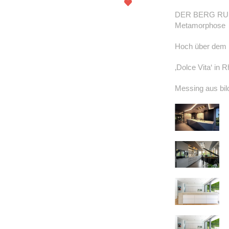
DER BERG RUFT!
Metamorphose
Hoch über dem 
‚Dolce Vita‘ in 
Messing aus bil