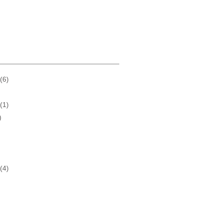
(6)
(1)
)
(4)