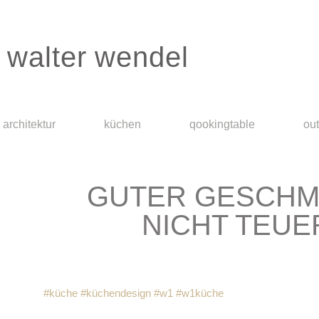
walter wendel
architektur
küchen
qookingtable
ou
GUTER GESCHM
NICHT TEUER
#küche
#küchendesign
#w1
#w1küche