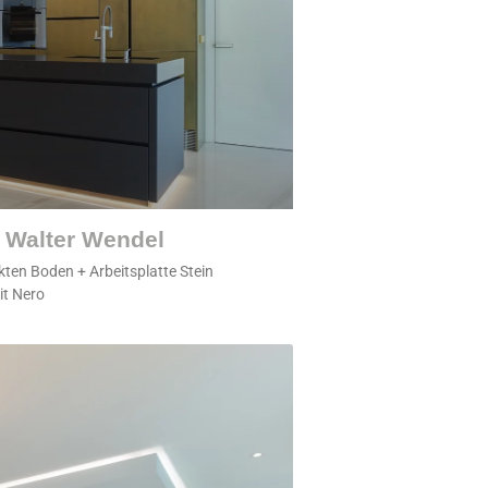
 Walter Wendel
en Boden + Arbeitsplatte Stein
it Nero