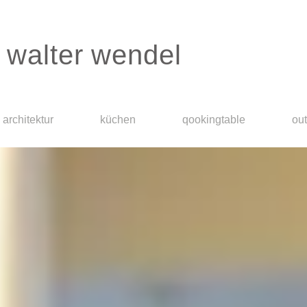
walter wendel
architektur
küchen
qookingtable
ou