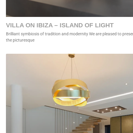
VILLA ON IBIZA – ISLAND OF LIGHT
Brilliant symbiosis of tradition and modernity We are pleased to present
the picturesque