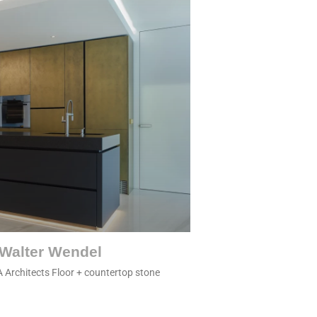
Walter Wendel
A Architects Floor + countertop stone