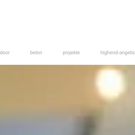
tdoor
beton
projekte
highend-angebo