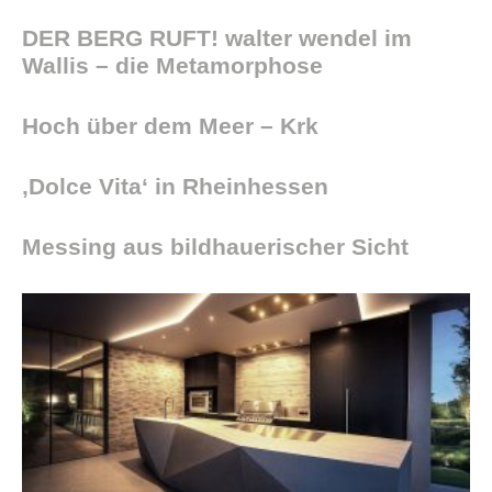
DER BERG RUFT! walter wendel im
Wallis – die Metamorphose
Hoch über dem Meer – Krk
‚Dolce Vita‘ in Rheinhessen
Messing aus bildhauerischer Sicht