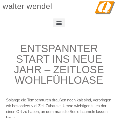
walter wendel
ENTSPANNTER
START INS NEUE
JAHR – ZEITLOSE
WOHLFÜHLOASE
Solange die Temperaturen draußen noch kalt sind, verbringen
wir besonders viel Zeit Zuhause. Umso wichtiger ist es dort
einen Ort zu haben, an dem man die Seele baumeln lassen
kann.