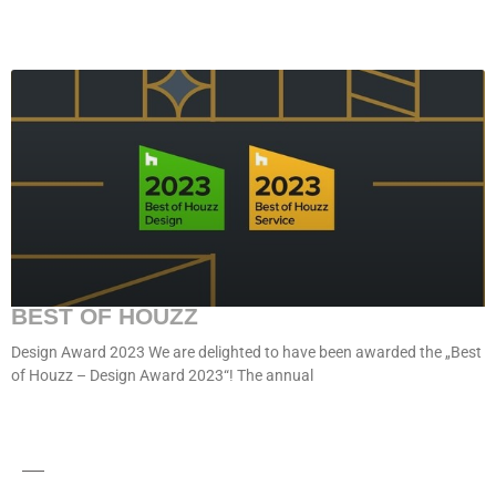
BEST OF HOUZZ
Design Award 2023 We are delighted to have been awarded the „Best
of Houzz – Design Award 2023“! The annual