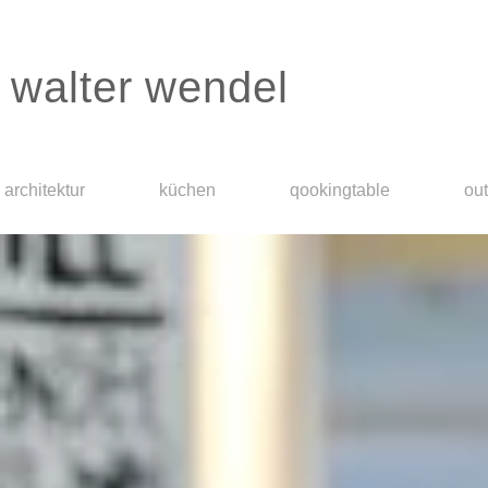
walter wendel
architektur
küchen
qookingtable
ou