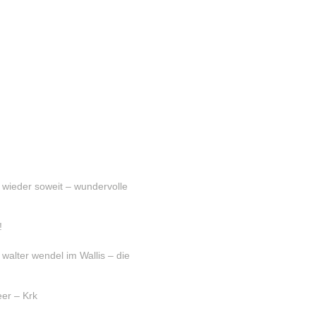
s wieder soweit – wundervolle
!
lter wendel im Wallis – die
er – Krk