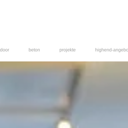
tdoor
beton
projekte
highend-angebo