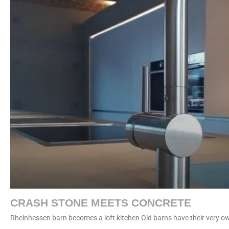
CRASH STONE MEETS CONCRETE
Rheinhessen barn becomes a loft kitchen Old barns have their very ow