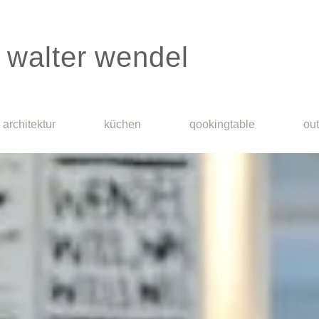
walter wendel
architektur
küchen
qookingtable
ou