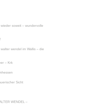
s wieder soweit – wundervolle
!
lter wendel im Wallis – die
er – Krk
einhessen
uerischer Sicht
ALTER WENDEL –