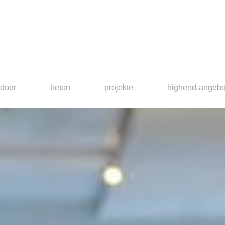
tdoor
beton
projekte
highend-angebo