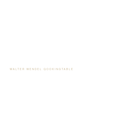
WALTER WENDEL QOOKINGTABLE
kochen neu erleben.
gemeinsam genießen.
Der walter wendel qookingtable bringt die Magie des
Teppanyaki an Ihren Tisch. Patentierte