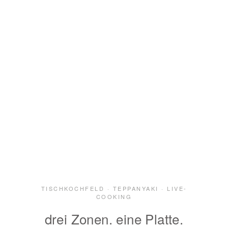
Mehrzonentechnologie. Edelstahl. Präzise
Temperaturzonen für Kochen, Warmhalten und Kühlen
gleichzeitig.
MODELLE ENTDECKEN
JETZT ANFRAGEN
TISCHKOCHFELD · TEPPANYAKI · LIVE-
COOKING
drei Zonen. eine Platte.