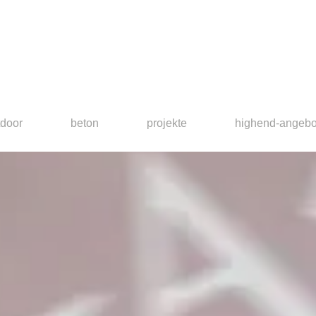
tdoor
beton
projekte
highend-angebo