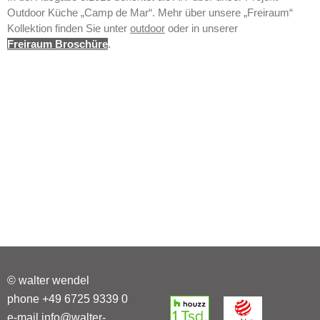
Outdoor Küche „Camp de Mar“. Mehr über unsere „Freiraum“
Kollektion finden Sie unter
outdoor
oder in unserer
Freiraum Broschüre
.
© walter wendel
phone +49 6725 9339 0
e-mail info@walter-