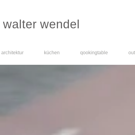
walter wendel
architektur
küchen
qookingtable
ou